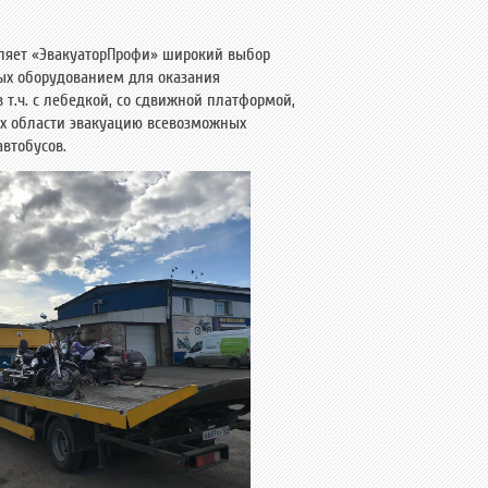
ляет «ЭвакуаторПрофи» широкий выбор
ых оборудованием для оказания
т.ч. с лебедкой, со сдвижной платформой,
ах области эвакуацию всевозможных
втобусов.