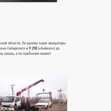
тской области. По вызову наши эвакуаторы
олья-Сибирского и
Р 258
(«Байкал») до
ию заказа, а по прибытию окажет