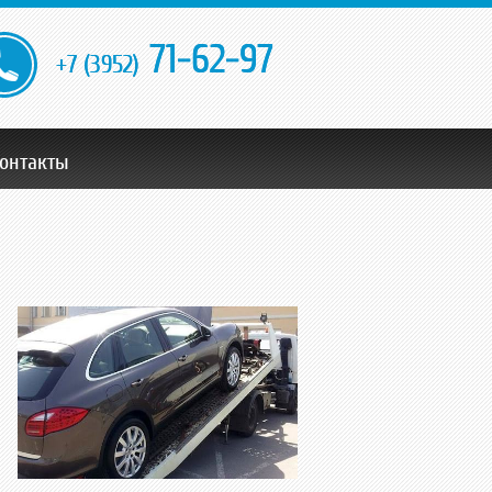
71-62-97
+7 (3952)
онтакты