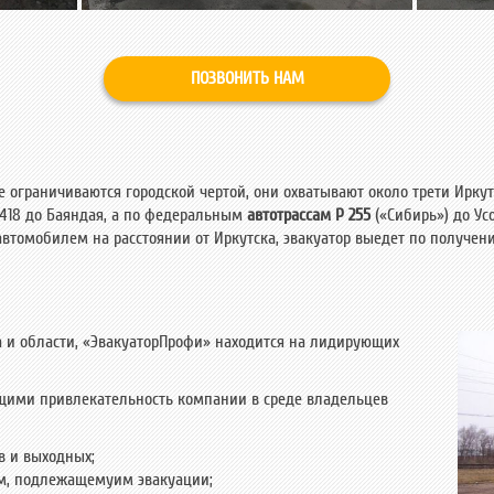
ПОЗВОНИТЬ НАМ
е ограничиваются городской чертой, они охватывают около трети Ирку
 418 до Баяндая, а по федеральным
автотрассам Р 255
(«Сибирь») до Ус
втомобилем на расстоянии от Иркутска, эвакуатор выедет по получен
а и области, «ЭвакуаторПрофи» находится на лидирующих
щими привлекательность компании в среде владельцев
в и выходных;
м, подлежащемуим эвакуации;