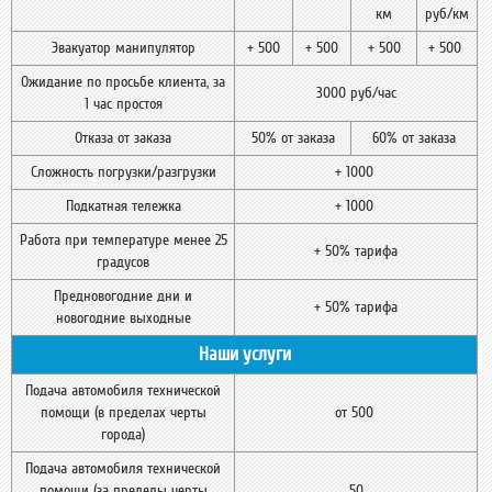
км
руб/км
Эвакуатор манипулятор
+ 500
+ 500
+ 500
+ 500
Ожидание по просьбе клиента, за
3000 руб/час
1 час простоя
Отказа от заказа
50% от заказа
60% от заказа
Сложность погрузки/разгрузки
+ 1000
Подкатная тележка
+ 1000
Работа при температуре менее 25
+ 50% тарифа
градусов
Предновогодние дни и
+ 50% тарифа
новогодние выходные
Наши услуги
Подача автомобиля технической
помощи (в пределах черты
от 500
города)
Подача автомобиля технической
помощи (за пределы черты
50