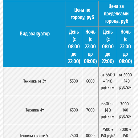
Цена за
Цена по
пределеами
городу, руб
города, руб
День
Ночь
День
Ночь
Вид эвакуатор
(c
(c
(c
(c
08:00
22:00
08:00
22:00
до
до
до
до
22:00)
08:00)
22:00)
08:00)
от 5500
от 6000
+ 140
Техника от 3т
5500
6000
+ 140
руб/км
руб/км
6500 +
7000 +
140
Техника 4т
6500
7000
140
руб/км
руб/км
7500 +
8000 +
Техника свыше 5т
7500
8000
150 руб/
150